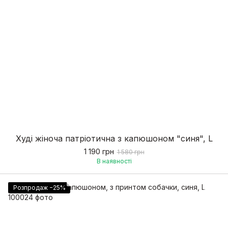
Худі жіноча патріотична з капюшоном "синя", L
1 190 грн
1 580 грн
В наявності
Розпродаж −25%