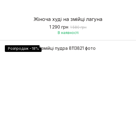
Жіноча худі на змійці лагуна
1 290 грн
1 580 грн
В наявності
Розпродаж −18%