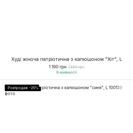
Худі жіноча патріотична з капюшоном "Хіт", L
1 190 грн
1 580 грн
В наявності
Розпродаж −25%