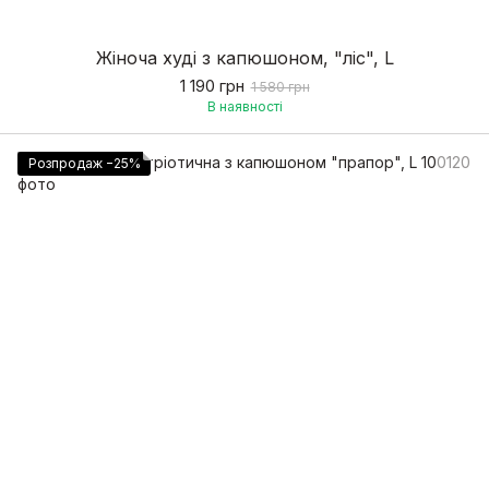
Жіноча худі з капюшоном, "ліс", L
1 190 грн
1 580 грн
В наявності
Розпродаж −25%