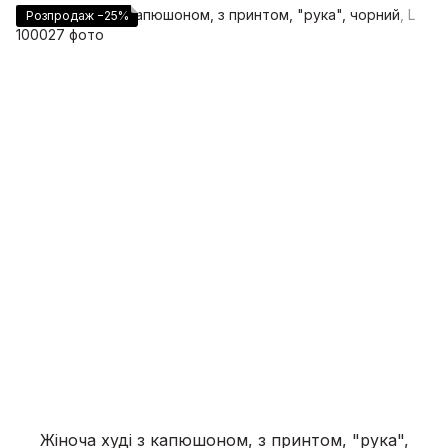
Розпродаж −25%
Жіноча худі з капюшоном, з принтом, "рука",