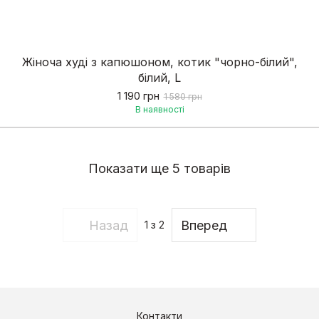
Жіноча худі з капюшоном, котик "чорно-білий",
білий, L
1 190 грн
1 580 грн
В наявності
Показати ще 5 товарів
Назад
Вперед
1
з 2
Контакти