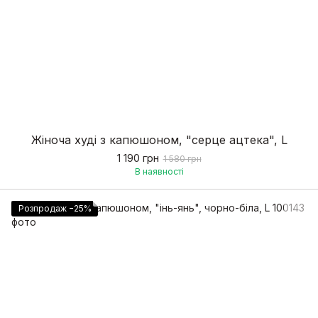
Жіноча худі з капюшоном, "серце ацтека", L
1 190 грн
1 580 грн
В наявності
Розпродаж −25%