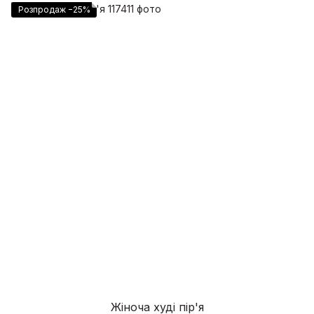
Розпродаж −25%
Жіноча худі пір'я