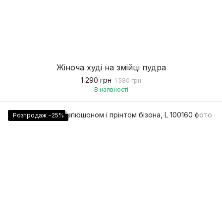
Жіноча худі на змійці пудра
1 290 грн
1 580 грн
В наявності
Розпродаж −25%