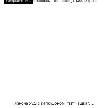
Розпродаж −25%
Жіноча худі з капюшоном, "кіт чашка", L