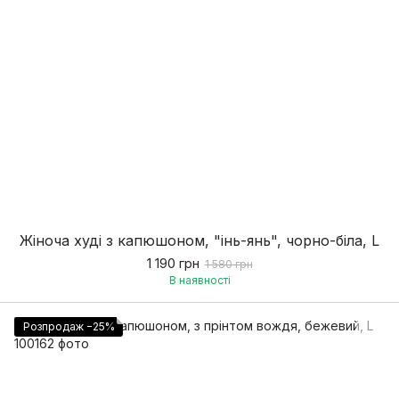
Жіноча худі з капюшоном, "інь-янь", чорно-біла, L
1 190 грн
1 580 грн
В наявності
Розпродаж −25%