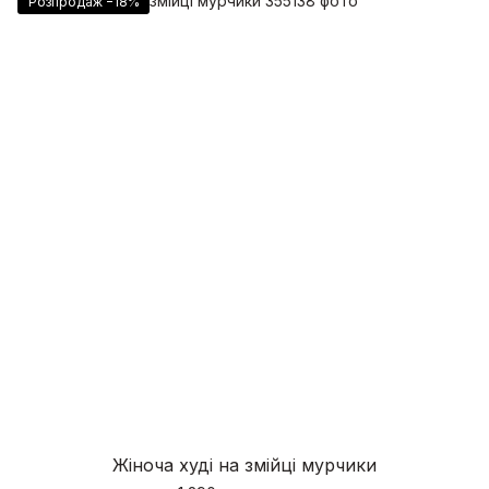
Розпродаж −18%
Жіноча худі на змійці мурчики