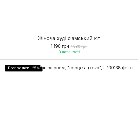
Жіноча худі сіамський кіт
1 190 грн
1 580 грн
В наявності
Розпродаж −25%