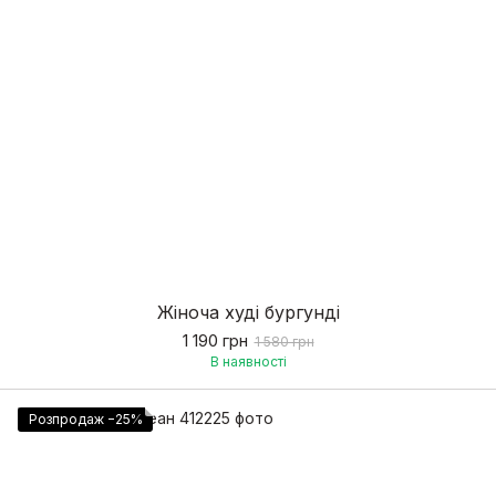
Жіноча худі бургунді
1 190 грн
1 580 грн
В наявності
Розпродаж −25%