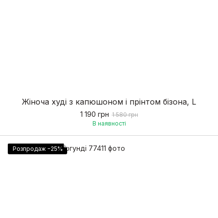
Жіноча худі з капюшоном і прінтом бізона, L
1 190 грн
1 580 грн
В наявності
Розпродаж −25%