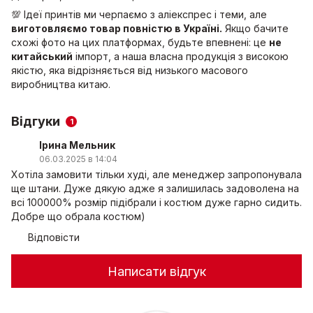
💯 Ідеї принтів ми черпаємо з аліекспрес і теми, але
виготовляємо товар повністю в Україні.
Якщо бачите
схожі фото на цих платформах, будьте впевнені: це
не
китайський
імпорт, а наша власна продукція з високою
якістю, яка відрізняється від низького масового
виробництва китаю.
Відгуки
1
Ірина Мельник
06.03.2025 в 14:04
Хотіла замовити тільки худі, але менеджер запропонувала
ще штани. Дуже дякую адже я залишилась задоволена на
всі 100000% розмір підібрали і костюм дуже гарно сидить.
Добре що обрала костюм)
Відповісти
Написати відгук