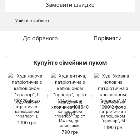
Замовити швидко
Увійти
в кабінет
%
До обраного
Порівняти
Купуйте сімейним луком
Худі жіноча
Худі дитяча,
Худі Україна
патріотична з
патріотична з
чоловіча
капюшоном
капюшоном
патріотична з
"прапор", L
"прапор", зріст
капюшоном
134 см, для
"прапор", M
1 190 грн
хлопчиків
1 190 грн
790 грн