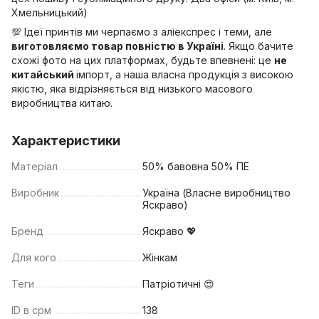
Хмельницький)
💯 Ідеї принтів ми черпаємо з аліекспрес і теми, але
виготовляємо товар повністю в Україні
. Якщо бачите
схожі фото на цих платформах, будьте впевнені: це
не
китайський
імпорт, а наша власна продукція з високою
якістю, яка відрізняється від низького масового
виробництва китаю.
Характеристики
Матеріал
50% бавовна 50% ПЕ
Виробник
Україна (Власне виробництво
Яскраво)
Бренд
Яскраво 💖
Для кого
Жінкам
Теги
Патріотичні 😍
ID в срм
138