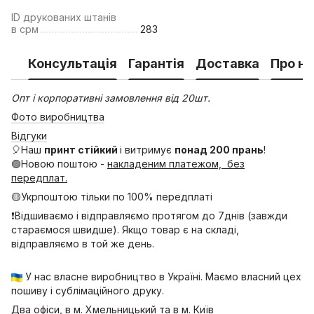
ID друкованих штанів
в срм
283
Консультація
Гарантія
Доставка
Про на
Опт і корпоративні замовлення від 20шт.
Фото виробництва
Відгуки
🎈Наш
принт стійкий
і витримує
понад 200 прань
!
🟢Новою поштою -
накладеним платежом, без
передплат.
🟡Укрпоштою тільки по 100% передплаті
❗Відшиваємо і відправляємо протягом до 7днів (завжди
стараємося швидше). Якщо товар є на складі,
відправляємо в той же день.
У нас власне виробництво в Україні. Маємо власний цех
пошиву і сублімаційного друку.
Два офіси, в м. Хмельницький та в м. Київ