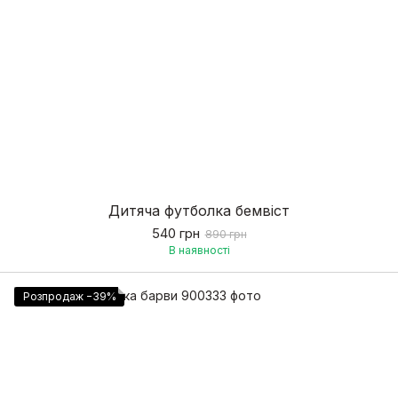
Дитяча футболка бемвіст
540 грн
890 грн
В наявності
Розпродаж −39%