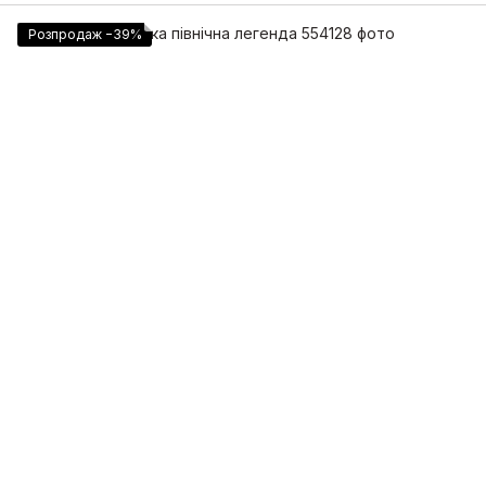
Розпродаж −39%