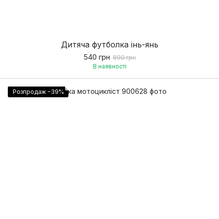
Дитяча футболка інь-янь
540 грн
890 грн
В наявності
Розпродаж −39%