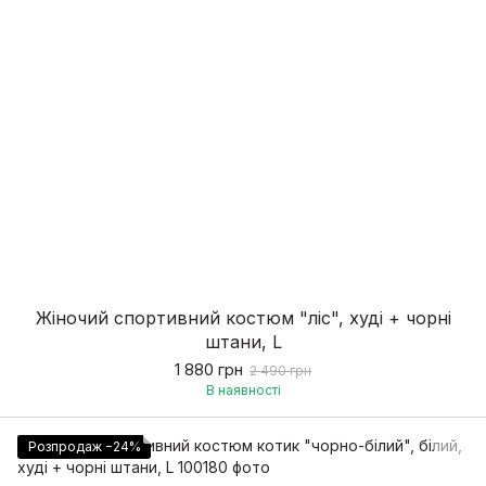
Жіночий спортивний костюм "ліс", худі + чорні
штани, L
1 880 грн
2 490 грн
В наявності
Розпродаж −24%