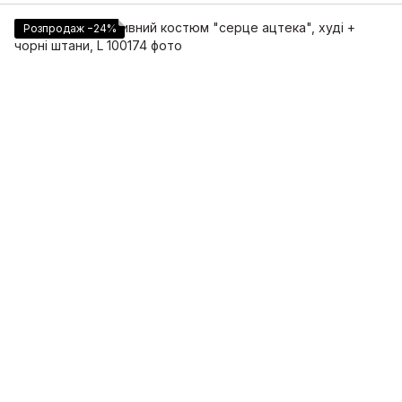
Розпродаж −24%