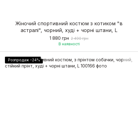
Жіночий спортивний костюм з котиком "в
астралі", чорний, худі + чорні штани, L
1 880 грн
2 490 грн
В наявності
Розпродаж −24%