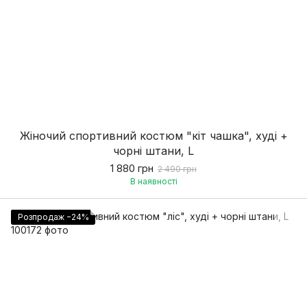
Жіночий спортивний костюм "кіт чашка", худі +
чорні штани, L
1 880 грн
2 490 грн
В наявності
Розпродаж −24%