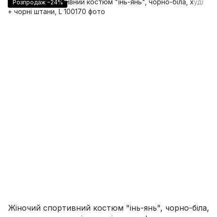
Розпродаж −24%
Жіночий спортивний костюм "інь-янь", чорно-біла,