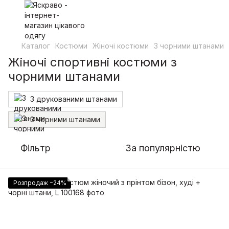
Каталог
Костюми
Жіночі костюми
З чорними штанами
Жіночі спортивні костюми з
чорними штанами
З друкованими штанами
З чорними штанами
Фільтр
За популярністю
Розпродаж −24%