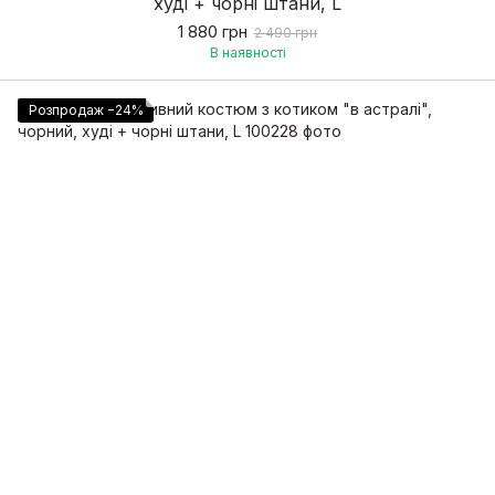
худі + чорні штани, L
1 880 грн
2 490 грн
В наявності
Розпродаж −24%