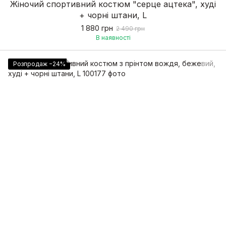
Жіночий спортивний костюм "серце ацтека", худі
+ чорні штани, L
1 880 грн
2 490 грн
В наявності
Розпродаж −24%