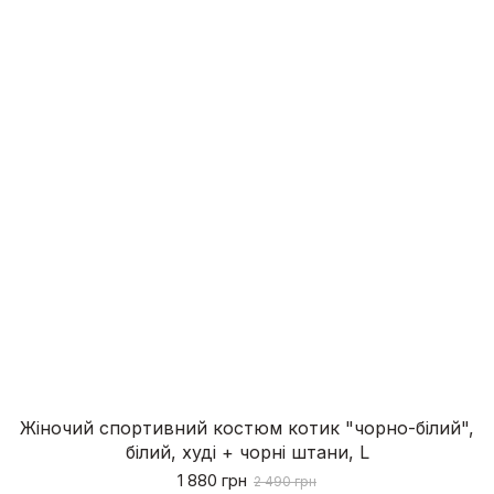
Жіночий спортивний костюм котик "чорно-білий",
білий, худі + чорні штани, L
1 880 грн
2 490 грн