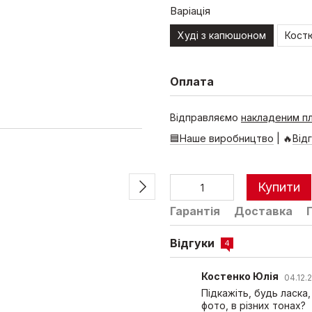
Варіація
Худі з капюшоном
Кост
Оплата
Купуй разом з штанами та х
Відправляємо
накладеним п
🟦Наше виробництво
| 🔥
Від
Купити
Гарантія
Доставка
Відгуки
4
Жіноча худі з капюшоном,
Світшот 
"ліс", L
ліс
Костенко Юлія
04.12.
1 190 грн
1 090 гр
Підкажіть, будь ласка,
фото, в різних тонах?