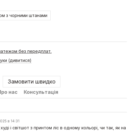
юм з чорними штанами
уді, менеджер надасть знижку
латежом без передплат.
гуки (дивитися)
Замовити швидко
Про нас
Консультація
жіночий з принтом
Спортивні штани, чорні, на
манжетах
2025 в 14:31
н
690 грн
 худі і світшот з принтом ліс в одному кольорі, чи так, як на