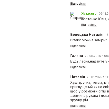
2 970 грн
Купити
Відповісти
Яскраво
06.12.2
Костенко Юлія, 
Відповісти
Болецька Наталія
16
Вітаю! Можна заміри?
Відповісти
Галина
23.08.2025 в 09:
Будь ласка,надайте у 
Відповісти
Наталія
23.01.2025 в 11
Худі зручна, тепла, м'
приглущений як на світ
щоб у розмірній сітці 
довжина рукава і довж
зручну річ.
Відповісти