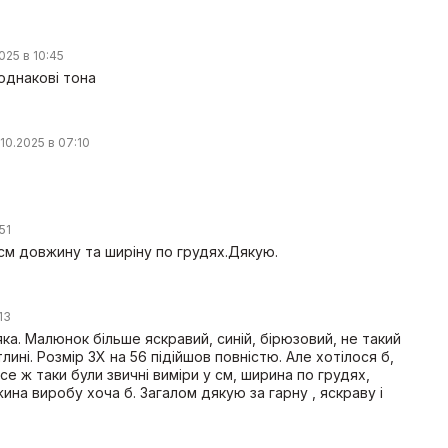
025 в 10:45
однакові тона
.10.2025 в 07:10
51
см довжину та ширіну по грудях.Дякую.
:13
яка. Малюнок більше яскравий, синій, бірюзовий, не такий
лині. Розмір 3Х на 56 підійшов повністю. Але хотілося б,
все ж таки були звичні виміри у см, ширина по грудях,
ина виробу хоча б. Загалом дякую за гарну , яскраву і