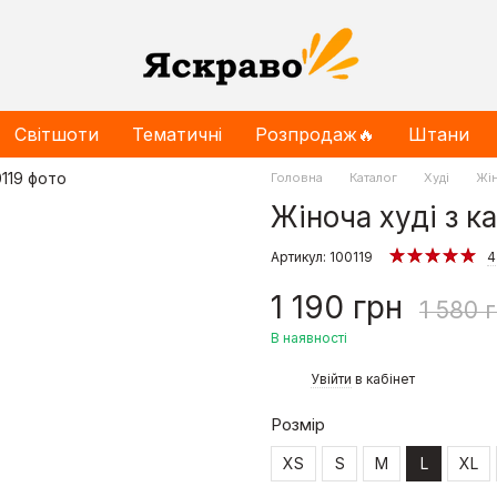
Світшоти
Тематичні
Розпродаж🔥
Штани
Головна
Каталог
Худі
Жін
Жіноча худі з к
Артикул: 100119
4
1 190 грн
1 580 
В наявності
%
Увійти
в кабінет
Розмір
XS
S
M
L
XL