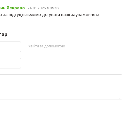
зин Яскраво
24.01.2025 в 09:52
о за відгук,візьмемо до уваги ваші зауваження☺️
тар
Увійти за допомогою