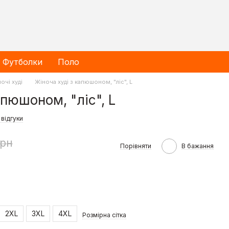
Футболки
Поло
очі худі
Жіноча худі з капюшоном, "ліс", L
апюшоном, "ліс", L
 відгуки
грн
Порівняти
В бажання
2XL
3XL
4XL
Розмірна сітка