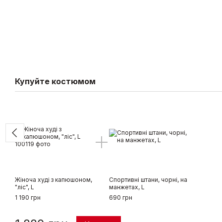
Купуйте костюмом
Жіноча худі з капюшоном,
Спортивні штани, чорні, на
"ліс", L
манжетах, L
1 190 грн
690 грн