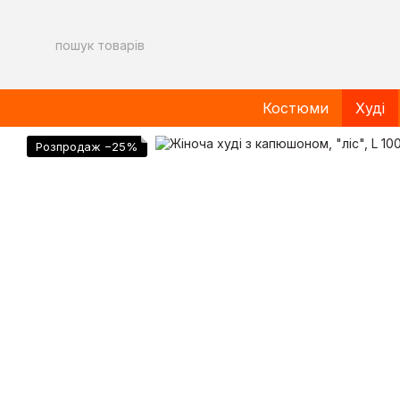
Перейти до основного контенту
Костюми
Худі
Розпродаж −25%