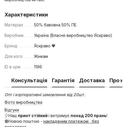
Характеристики
Матеріал
50% бавовна 50% ПЕ
Виробник
Україна (Власне виробництво Яскраво)
Бренд
Яскраво 💖
Для кого
Жінкам
ID в срм
1196
Консультація
Гарантія
Доставка
Про на
Опт і корпоративні замовлення від 20шт.
Фото виробництва
Відгуки
🎈Наш
принт стійкий
і витримує
понад 200 прань
!
🟢Новою поштою -
накладеним платежом, без
передплат.