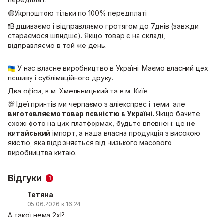
🟡Укрпоштою тільки по 100% передплаті
❗Відшиваємо і відправляємо протягом до 7днів (завжди
стараємося швидше). Якщо товар є на складі,
відправляємо в той же день.
У нас власне виробництво в Україні. Маємо власний цех
пошиву і сублімаційного друку.
Два офіси, в м. Хмельницький та в м. Київ
💯 Ідеї принтів ми черпаємо з аліекспрес і теми, але
виготовляємо товар повністю в Україні.
Якщо бачите
схожі фото на цих платформах, будьте впевнені: це
не
китайський
імпорт, а наша власна продукція з високою
якістю, яка відрізняється від низького масового
виробництва китаю.
Відгуки
1
Тетяна
05.06.2026 в 16:24
A такої нема 2xl?