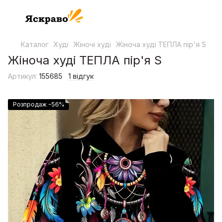
Каталог
Худі
Жіночі худі
Жіноча худі ТЕПЛА пір'я S
Жіноча худі ТЕПЛА пір'я S
Артикул:
155685
1 відгук
Розпродаж −56%