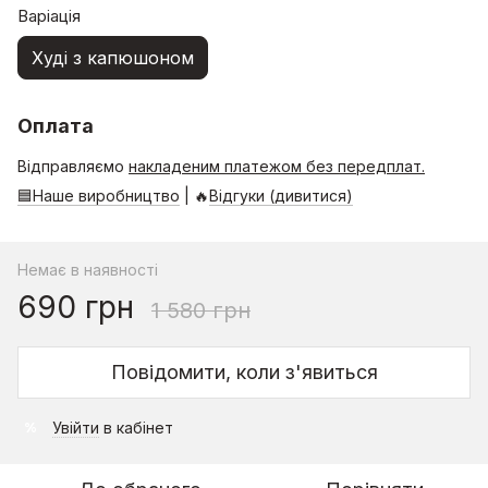
Варіація
Худі з капюшоном
Оплата
Відправляємо
накладеним платежом без передплат.
🟦Наше виробництво
| 🔥
Відгуки (дивитися)
Немає в наявності
690 грн
1 580 грн
Повідомити, коли з'явиться
Увійти
в кабінет
%