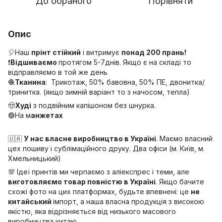
До обраного
Порівняти
Опис
🎈Наш
прінт стійкий
і витримує
понад 200 прань!
❗️
Відшиваємо
протягом 5-7днів. Якщо є на складі то
відправляємо в той же день
🧶
Тканина
: Трикотаж, 50% бавовна, 50% ПЕ, двонитка/
тринитка. (якщо зимній варіант то з начосом, тепла)
🤠
Худі
з подвійним капішоном без шнурка.
🟢На м
анжетах
🇺🇦
У нас власне виробництво в Україні
. Маємо власний
цех пошиву і сублімаційного друку. Два офіси (м. Київ, м.
Хмельницький)
💯 Ідеї принтів ми черпаємо з аліекспрес і теми, але
виготовляємо товар повністю в Україні
. Якщо бачите
схожі фото на цих платформах, будьте впевнені: це
не
китайський
імпорт, а наша власна продукція з високою
якістю, яка відрізняється від низького масового
виробництва китаю.