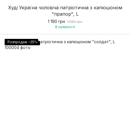
Худі Україна чоловіча патріотична з капюшоном
"прапор", L
1 190 грн
1 580 грн
В наявності
Розпродаж −25%