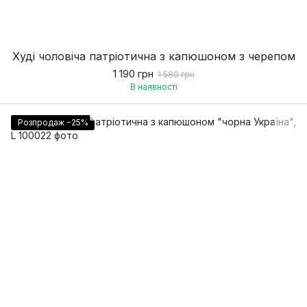
Худі чоловіча патріотична з капюшоном з черепом
1 190 грн
1 580 грн
В наявності
Розпродаж −25%