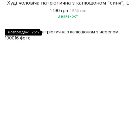
Худі чоловіча патріотична з капюшоном "синя", L
1 190 грн
1 580 грн
В наявності
Розпродаж −25%