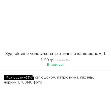
Худі ukraine чоловіча патріотичне з капюшоном, L
1 190 грн
1 580 грн
В наявності
Розпродаж −25%