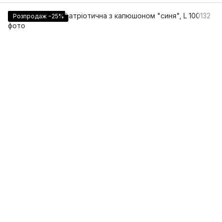
Розпродаж −25%