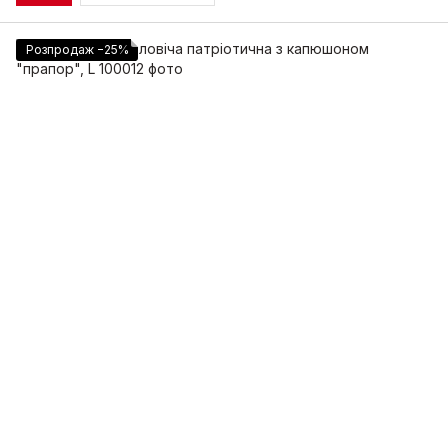
Розпродаж −25%