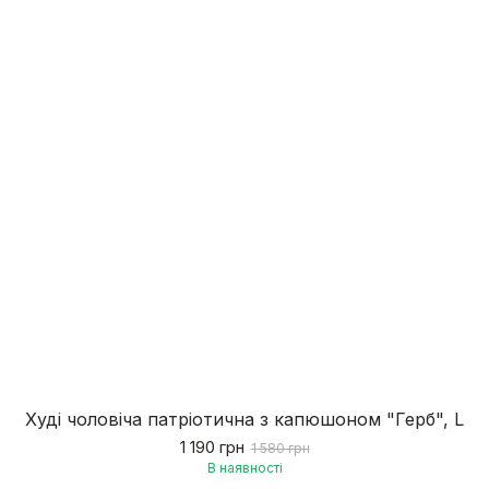
Худі чоловіча патріотична з капюшоном "Герб", L
1 190 грн
1 580 грн
В наявності