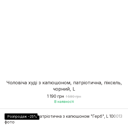
Чоловіча худі з капюшоном, патріотична, піксель,
чорний, L
1 190 грн
1 580 грн
В наявності
Розпродаж −25%