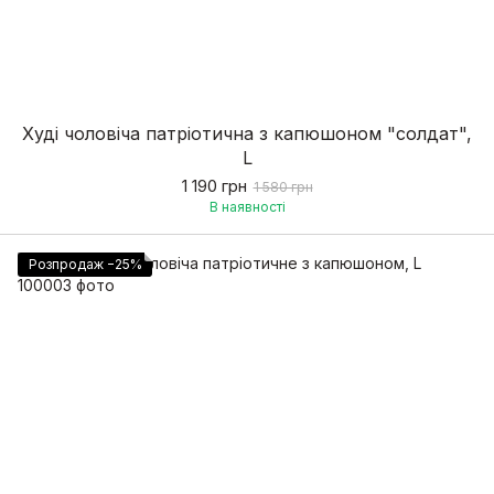
Худі чоловіча патріотична з капюшоном "солдат",
L
1 190 грн
1 580 грн
В наявності
Розпродаж −25%