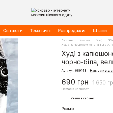
Світшоти
Тематичні
Розпродаж🔥
Штани
Головна
Каталог
Худі
Жін
Худі з капюшоном жіноча ТЕПЛА, "ін
Худі з капюшон
чорно-біла, вел
Артикул: 689143
Написати відгу
690 грн
1 650 г
Немає в наявності
%
Увійти
в кабінет
Розмір