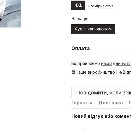
4XL
Розмірна сітка
Варіація
Худі з капюшоном
Оплата
Відправляємо
накладеним п
🟦Наше виробництво
| 🔥
Від
Повідомити, коли з'
Гарантія
Доставка
Новий відгук або комен