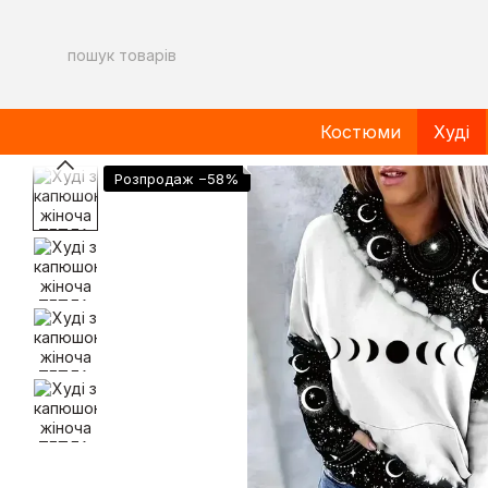
Перейти до основного контенту
Костюми
Худі
Розпродаж −58%