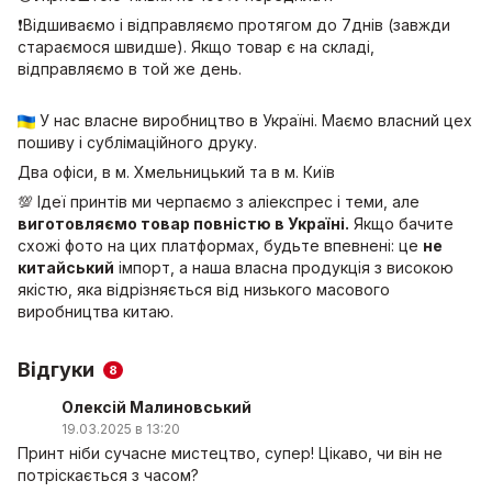
❗Відшиваємо і відправляємо протягом до 7днів (завжди
стараємося швидше). Якщо товар є на складі,
відправляємо в той же день.
У нас власне виробництво в Україні. Маємо власний цех
пошиву і сублімаційного друку.
Два офіси, в м. Хмельницький та в м. Київ
💯 Ідеї принтів ми черпаємо з аліекспрес і теми, але
виготовляємо товар повністю в Україні.
Якщо бачите
схожі фото на цих платформах, будьте впевнені: це
не
китайський
імпорт, а наша власна продукція з високою
якістю, яка відрізняється від низького масового
виробництва китаю.
Відгуки
8
Олексій Малиновський
19.03.2025 в 13:20
Принт ніби сучасне мистецтво, супер! Цікаво, чи він не
потріскається з часом?