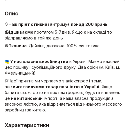
Опис
🎈Наш
прінт стійкий
і витримує
понад 200 прань
!
❗
Відшиваємо
протягом 5-7днів. Якщо є на складі то
відправляємо в той же день
🧶
Тканина
: Дайвінг, дихаюча, 100% синтетика
У нас власне виробництво
в Україні. Маємо власний
цех пошиву і сублімаційного друку. Два офіси (м. Київ, м.
Хмельницький)
💯 Ідеї принтів ми черпаємо з аліекспрес і теми,
але
виготовляємо товар повністю в Україні.
Якщо
бачите схожі фото на цих платформах, будьте впевнені:
це
не китайський
імпорт, а наша власна продукція з
високою якістю, яка відрізняється від низького масового
виробництва китаю.
Характеристики