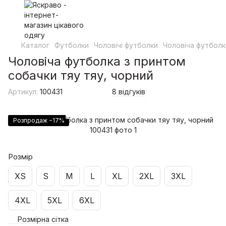
Каталог
Футболки
Чоловічі футболки
Чоловіча футболк
Чоловіча футболка з принтом
собачки тяу тяу, чорний
Артикул:
100431
8 відгуків
Розпродаж −17%
Розмір
XS
S
M
L
XL
2XL
3XL
4XL
5XL
6XL
Розмірна сітка