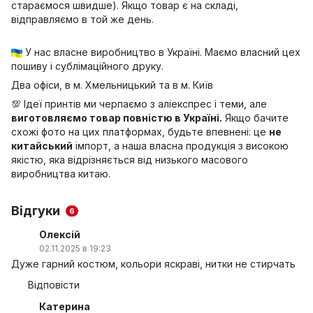
стараємося швидше). Якщо товар є на складі,
відправляємо в той же день.
У нас власне виробництво в Україні. Маємо власний цех
пошиву і сублімаційного друку.
Два офіси, в м. Хмельницький та в м. Київ
💯 Ідеї принтів ми черпаємо з аліекспрес і теми, але
виготовляємо товар повністю в Україні.
Якщо бачите
схожі фото на цих платформах, будьте впевнені: це
не
китайський
імпорт, а наша власна продукція з високою
якістю, яка відрізняється від низького масового
виробництва китаю.
Відгуки
6
Олексій
02.11.2025 в 19:23
Дуже гарний костюм, кольори яскраві, нитки не стирчать
Відповісти
Катерина