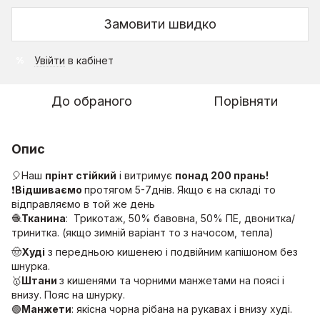
Замовити швидко
Увійти
в кабінет
%
До обраного
Порівняти
Опис
🎈Наш
прінт стійкий
і витримує
понад 200 прань!
❗️
Відшиваємо
протягом 5-7днів. Якщо є на складі то
відправляємо в той же день
🧶
Тканина
: Трикотаж, 50% бавовна, 50% ПЕ, двонитка/
тринитка. (якщо зимній варіант то з начосом, тепла)
🤠
Худі
з передньою кишенею і подвійним капішоном без
шнурка.
🥇
Штани
з кишенями та чорними манжетами на поясі і
внизу. Пояс на шнурку.
🟢
Манжети
: якісна чорна рібана на рукавах і внизу худі.