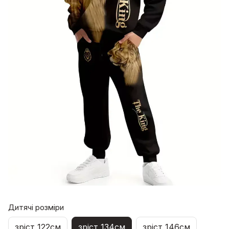
Дитячі розміри
зріст 122см
зріст 134см
зріст 146см