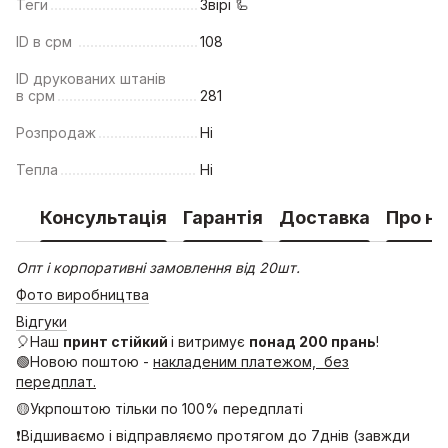
Теги
Звірі 🦾
ID в срм
108
ID друкованих штанів
в срм
281
Розпродаж
Ні
Тепла
Ні
Консультація
Гарантія
Доставка
Про на
Опт і корпоративні замовлення від 20шт.
Фото виробництва
Відгуки
🎈Наш
принт стійкий
і витримує
понад 200 прань
!
🟢Новою поштою -
накладеним платежом, без
передплат.
🟡Укрпоштою тільки по 100% передплаті
❗Відшиваємо і відправляємо протягом до 7днів (завжди