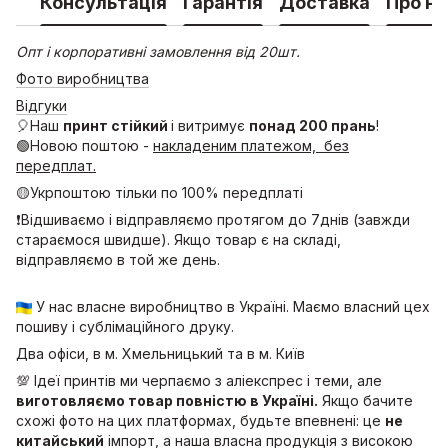
Консультація
Гарантія
Доставка
Про на
Опт і корпоративні замовлення від 20шт.
Фото виробництва
Відгуки
🎈Наш
принт стійкий
і витримує
понад 200 прань
!
🟢Новою поштою -
накладеним платежом, без
передплат.
🟡Укрпоштою тільки по 100% передплаті
❗Відшиваємо і відправляємо протягом до 7днів (завжди
стараємося швидше). Якщо товар є на складі,
відправляємо в той же день.
У нас власне виробництво в Україні. Маємо власний цех
пошиву і сублімаційного друку.
Два офіси, в м. Хмельницький та в м. Київ
💯 Ідеї принтів ми черпаємо з аліекспрес і теми, але
виготовляємо товар повністю в Україні.
Якщо бачите
схожі фото на цих платформах, будьте впевнені: це
не
китайський
імпорт, а наша власна продукція з високою