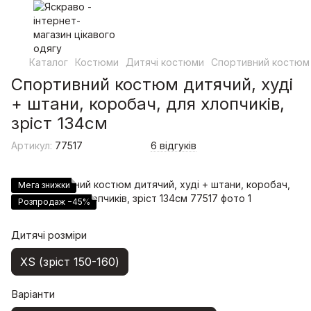
Каталог
Костюми
Дитячі костюми
Спортивний костюм д
Спортивний костюм дитячий, худі
+ штани, коробач, для хлопчиків,
зріст 134см
Артикул:
77517
6 відгуків
Мега знижки
Розпродаж −45%
Дитячі розміри
XS (зріст 150-160)
Варіанти