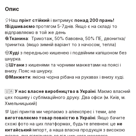
Опис
🎈Наш
прінт стійкий
і витримує
понад 200 прань!
❗️
Відшиваємо
протягом 5-7днів. Якщо є на складі то
відправляємо в той же день
🧶
Тканина
: Трикотаж, 50% бавовна, 50% ПЕ, двонитка/
тринитка. (якщо зимній варіант то з начосом, тепла)
🤠
Худі
з передньою кишенею і подвійним капішоном без
шнурка.
🥇
Штани
з кишенями та чорними манжетами на поясі і
внизу. Пояс на шнурку.
🟢
Манжети
: якісна чорна рібана на рукавах і внизу худі.
🇺🇦
У нас власне виробництво в Україні
. Маємо власний
цех пошиву і сублімаційного друку. Два офіси (м. Київ, м.
Хмельницький)
💯 Ідеї принтів ми черпаємо з аліекспрес і теми, але
виготовляємо товар повністю в Україні
. Якщо бачите
схожі фото на цих платформах, будьте впевнені: це
не
китайський
імпорт, а наша власна продукція з високою
якістю, яка відрізняється від низького масового