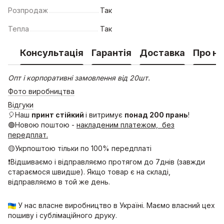
Розпродаж
Так
Тепла
Так
Консультація
Гарантія
Доставка
Про на
Опт і корпоративні замовлення від 20шт.
Фото виробництва
Відгуки
🎈Наш
принт стійкий
і витримує
понад 200 прань
!
🟢Новою поштою -
накладеним платежом, без
передплат.
🟡Укрпоштою тільки по 100% передплаті
❗Відшиваємо і відправляємо протягом до 7днів (завжди
стараємося швидше). Якщо товар є на складі,
відправляємо в той же день.
У нас власне виробництво в Україні. Маємо власний цех
пошиву і сублімаційного друку.