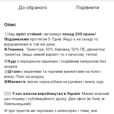
До обраного
Порівняти
Опис
🎈Наш
прінт стійкий
і витримує
понад 200 прань!
❗️
Відшиваємо
протягом 5-7днів. Якщо є на складі то
відправляємо в той же день
🧶
Тканина
: Трикотаж, 50% бавовна, 50% ПЕ, двонитка/
тринитка. (якщо зимній варіант то з начосом, тепла)
🤠
Худі
з передньою кишенею і подвійним капішоном без
шнурка.
🥇
Штани
з кишенями та чорними манжетами на поясі і
внизу. Пояс на шнурку.
🟢
Манжети
: якісна чорна рібана на рукавах і внизу худі.
🇺🇦
У нас власне виробництво в Україні
. Маємо власний
цех пошиву і сублімаційного друку. Два офіси (м. Київ, м.
Хмельницький)
💯 Ідеї принтів ми черпаємо з аліекспрес і теми, але