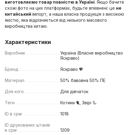
виготовляємо товар повністю в Україні
. Якщо бачите
схожі фото на цих платформах, будьте впевнені: це
не
китайський
імпорт, а наша власна продукція з високою
якістю, яка відрізняється від низького масового
виробництва китаю.
Характеристики
Виробник
Україна (Власне виробництво
Яскраво)
Бренд
Яскраво 💖
Матеріал
50% бавовна 50% ПЕ
Для кого
Для дівчаток
Теги
Котики 🐈, Звірі 🦾
ID в срм
1018
ID друкованих штанів
в срм
1209