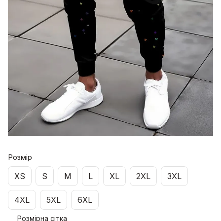
Розмір
XS
S
M
L
XL
2XL
3XL
4XL
5XL
6XL
Розмірна сітка