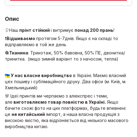
Опис
🎈Наш
прінт стійкий
і витримує
понад 200 прань
!
❗
Відшиваємо
протягом 5-7днів. Якщо є на складі то
відправляємо в той же день
🧶
Тканина
: Трикотаж, 50% бавовна, 50% ПЕ, двонитка/
тринитка. (якщо зимній варіант то з начосом, тепла)
У нас власне виробництво
в Україні. Маємо власний
цех пошиву і сублімаційного друку. Два офіси (м. Київ, м.
Хмельницький)
💯 Ідеї принтів ми черпаємо з аліекспрес і теми,
але
виготовляємо товар повністю в Україні.
Якщо
бачите схожі фото на цих платформах, будьте впевнені:
це
не китайський
імпорт, а наша власна продукція з
високою якістю, яка відрізняється від низького масового
виробництва китаю.