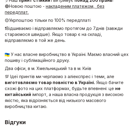
🎈Наш
принт стійкий
і витримує
понад 200 прань
!
🟢Новою поштою -
накладеним платежом, без
передплат.
🟡Укрпоштою тільки по 100% передплаті
❗Відшиваємо і відправляємо протягом до 7днів (завжди
стараємося швидше). Якщо товар є на складі,
відправляємо в той же день.
У нас власне виробництво в Україні. Маємо власний цех
пошиву і сублімаційного друку.
Два офіси, в м. Хмельницький та в м. Київ
💯 Ідеї принтів ми черпаємо з аліекспрес і теми, але
виготовляємо товар повністю в Україні.
Якщо бачите
схожі фото на цих платформах, будьте впевнені: це
не
китайський
імпорт, а наша власна продукція з високою
якістю, яка відрізняється від низького масового
виробництва китаю.
Відгуки