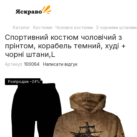
Каталог
Костюми
Чоловічі костюми
З чорними штанам
Спортивний костюм чоловічий з
прінтом, корабель темний, худі +
чорні штани,L
Артикул:
100064
Написати відгук
Розпродаж −24%