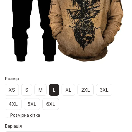
Розмір
XS
S
M
L
XL
2XL
3XL
4XL
5XL
6XL
Розмірна сітка
Варіація