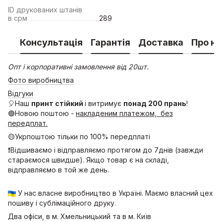
ID друкованих штанів
в срм
289
Консультація
Гарантія
Доставка
Про на
Опт і корпоративні замовлення від 20шт.
Фото виробництва
Відгуки
🎈Наш
принт стійкий
і витримує
понад 200 прань
!
🟢Новою поштою -
накладеним платежом, без
передплат.
🟡Укрпоштою тільки по 100% передплаті
❗Відшиваємо і відправляємо протягом до 7днів (завжди
стараємося швидше). Якщо товар є на складі,
відправляємо в той же день.
У нас власне виробництво в Україні. Маємо власний цех
пошиву і сублімаційного друку.
Два офіси, в м. Хмельницький та в м. Київ