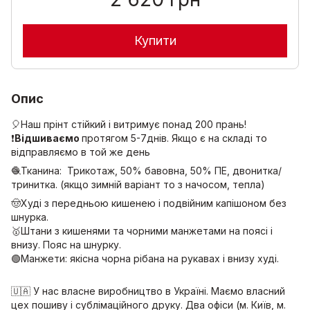
Купити
Опис
🎈Наш прінт стійкий і витримує понад 200 прань!
❗️
Відшиваємо
протягом 5-7днів. Якщо є на складі то
відправляємо в той же день
🧶Тканина: Трикотаж, 50% бавовна, 50% ПЕ, двонитка/
тринитка. (якщо зимній варіант то з начосом, тепла)
🤠Худі з передньою кишенею і подвійним капішоном без
шнурка.
🥇Штани з кишенями та чорними манжетами на поясі і
внизу. Пояс на шнурку.
🟢Манжети: якісна чорна рібана на рукавах і внизу худі.
🇺🇦 У нас власне виробництво в Україні. Маємо власний
цех пошиву і сублімаційного друку. Два офіси (м. Київ, м.