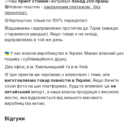
🎈Наш
принт стійкий
і витримує
понад 200 прань
!
🟢Новою поштою -
накладеним платежом, без
передплат.
🟡Укрпоштою тільки по 100% передплаті
❗Відшиваємо і відправляємо протягом до 7днів (завжди
стараємося швидше). Якщо товар є на складі,
відправляємо в той же день.
У нас власне виробництво в Україні. Маємо власний цех
пошиву і сублімаційного друку.
Два офіси, в м. Хмельницький та в м. Київ
💯 Ідеї принтів ми черпаємо з аліекспрес і теми, але
виготовляємо товар повністю в Україні.
Якщо бачите
схожі фото на цих платформах, будьте впевнені: це
не
китайський
імпорт, а наша власна продукція з високою
якістю, яка відрізняється від низького масового
виробництва китаю.
Відгуки