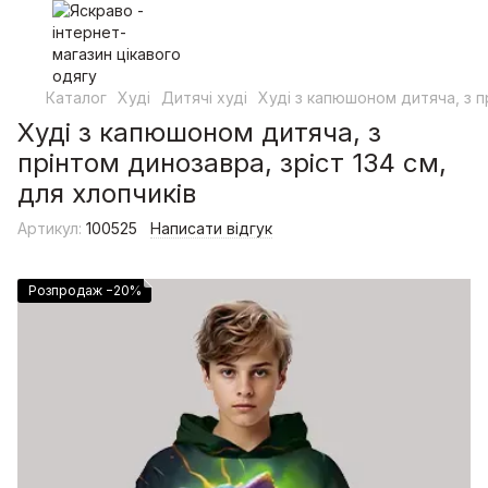
Каталог
Худі
Дитячі худі
Худі з капюшоном дитяча, з пр
Худі з капюшоном дитяча, з
прінтом динозавра, зріст 134 см,
для хлопчиків
Артикул:
100525
Написати відгук
Розпродаж −20%