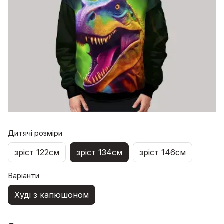
Дитячі розміри
зріст 122см
зріст 134см
зріст 146см
Варіанти
Худі з капюшоном