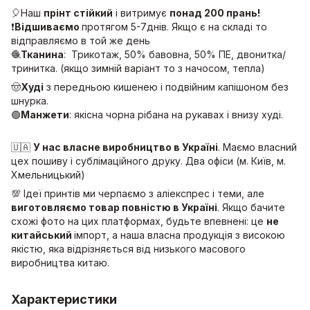
🎈Наш
прінт стійкий
і витримує
понад 200 прань!
❗️
Відшиваємо
протягом 5-7днів. Якщо є на складі то
відправляємо в той же день
🧶
Тканина
: Трикотаж, 50% бавовна, 50% ПЕ, двонитка/
тринитка. (якщо зимній варіант то з начосом, тепла)
🤠
Худі
з передньою кишенею і подвійним капішоном без
шнурка.
🟢
Манжети
: якісна чорна рібана на рукавах і внизу худі.
🇺🇦
У нас власне виробництво в Україні
. Маємо власний
цех пошиву і сублімаційного друку. Два офіси (м. Київ, м.
Хмельницький)
💯 Ідеї принтів ми черпаємо з аліекспрес і теми, але
виготовляємо товар повністю в Україні
. Якщо бачите
схожі фото на цих платформах, будьте впевнені: це
не
китайський
імпорт, а наша власна продукція з високою
якістю, яка відрізняється від низького масового
виробництва китаю.
Характеристики