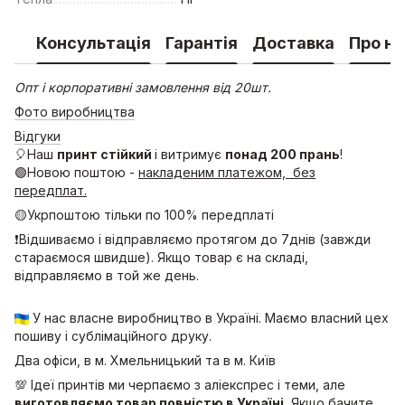
Консультація
Гарантія
Доставка
Про на
Опт і корпоративні замовлення від 20шт.
Фото виробництва
Відгуки
🎈Наш
принт стійкий
і витримує
понад 200 прань
!
🟢Новою поштою -
накладеним платежом, без
передплат.
🟡Укрпоштою тільки по 100% передплаті
❗Відшиваємо і відправляємо протягом до 7днів (завжди
стараємося швидше). Якщо товар є на складі,
відправляємо в той же день.
У нас власне виробництво в Україні. Маємо власний цех
пошиву і сублімаційного друку.
Два офіси, в м. Хмельницький та в м. Київ
💯 Ідеї принтів ми черпаємо з аліекспрес і теми, але
виготовляємо товар повністю в Україні.
Якщо бачите