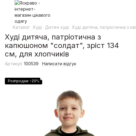
Каталог
Худі
Дитячі худі
Худі дитяча, патріотична з ка
Худі дитяча, патріотична з
капюшоном "солдат", зріст 134
см, для хлопчиків
Артикул:
100539
Написати відгук
Розпродаж −20%