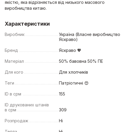
якістю, яка відрізняється від низького масового
виробництва китаю.
Характеристики
Виробник
Україна (Власне виробництво
Яскраво)
Бренд
Яскраво 💖
Матеріал
50% бавовна 50% ПЕ
Для кого
Для хлопчиків
Теги
Патріотичні 😍
ID в срм
155
ID друкованих штанів
в срм
309
Розпродаж
Ні
Тепла
Ні