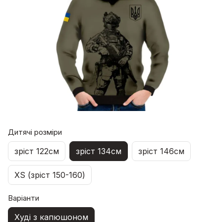
Дитячі розміри
зріст 122см
зріст 134см
зріст 146см
XS (зріст 150-160)
Варіанти
Худі з капюшоном