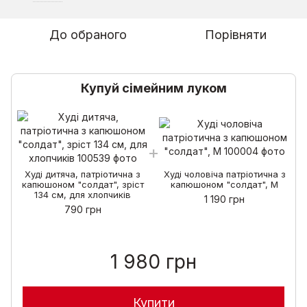
До обраного
Порівняти
Купуй сімейним луком
Худі дитяча, патріотична з
Худі чоловіча патріотична з
капюшоном "солдат", зріст
капюшоном "солдат", M
134 см, для хлопчиків
1 190 грн
790 грн
1 980 грн
Купити