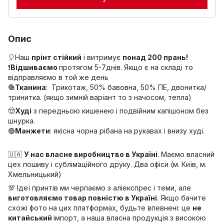
Опис
🎈Наш
прінт стійкий
і витримує
понад 200 прань!
❗️
Відшиваємо
протягом 5-7днів. Якщо є на складі то
відправляємо в той же день
🧶
Тканина
: Трикотаж, 50% бавовна, 50% ПЕ, двонитка/
тринитка. (якщо зимній варіант то з начосом, тепла)
🤠
Худі
з передньою кишенею і подвійним капішоном без
шнурка.
🟢
Манжети
: якісна чорна рібана на рукавах і внизу худі.
🇺🇦
У нас власне виробництво в Україні
. Маємо власний
цех пошиву і сублімаційного друку. Два офіси (м. Київ, м.
Хмельницький)
💯 Ідеї принтів ми черпаємо з аліекспрес і теми, але
виготовляємо товар повністю в Україні
. Якщо бачите
схожі фото на цих платформах, будьте впевнені: це
не
китайський
імпорт, а наша власна продукція з високою