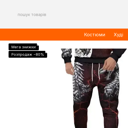
Перейти до основного контенту
Костюми
Худі
Мега знижки
Розпродаж −80%