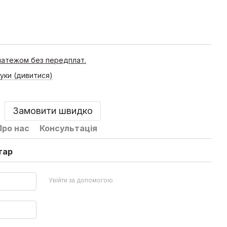
латежом без передплат.
гуки (дивитися)
Замовити швидко
Про нас
Консультація
тар
Увійти за допомогою