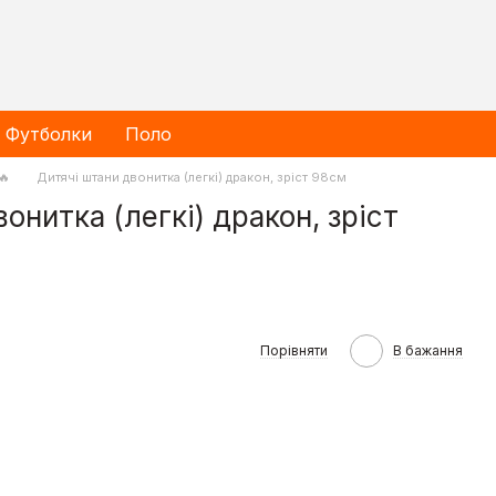
Футболки
Поло
🔥
Дитячі штани двонитка (легкі) дракон, зріст 98см
онитка (легкі) дракон, зріст
Порівняти
В бажання