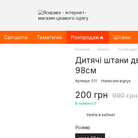
Світшоти
Тематичні
Розпродаж🔥
Штани
Головна
Каталог
Розпродаж
Дитячі штани дв
98см
Артикул: 511
Написати відгук
200 грн
990 грн
В наявності
%
Увійти
в кабінет
Розмір