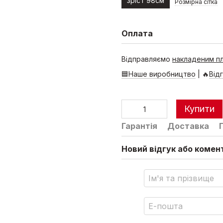
зріст 98см
Розмірна сітка
Оплата
Відправляємо
накладеним п
🟦Наше виробництво
| 🔥
Від
Купити
Гарантія
Доставка
Новий відгук або комен