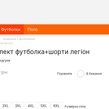
Футболки
Поло
Комлекти з футболкою
ти легіон
лект футболка+шорти легіон
відгуків
грн
Порівняти
В бажання
2XL
3XL
4XL
5XL
6XL
Розмірна сітка