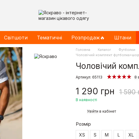
Світшоти
Тематичні
Розпродаж🔥
Штани
Головна
Каталог
Футболки
Чоловічий комплект футболка+шор
Чоловічий комп
Артикул: 65113
8 
1 290 грн
1 590 
В наявності
%
Увійти
в кабінет
Розмір
XS
S
M
L
XL