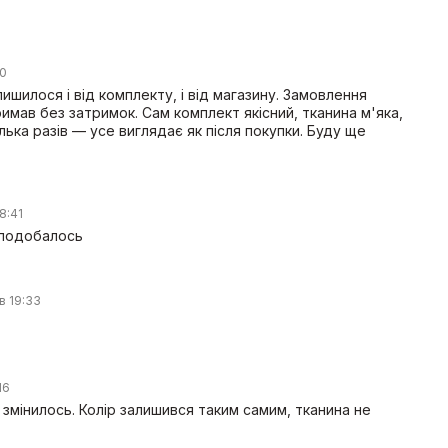
40
шилося і від комплекту, і від магазину. Замовлення
мав без затримок. Сам комплект якісний, тканина м'яка,
ілька разів — усе виглядає як після покупки. Буду ще
8:41
сподобалось
в 19:33
16
е змінилось. Колір залишився таким самим, тканина не