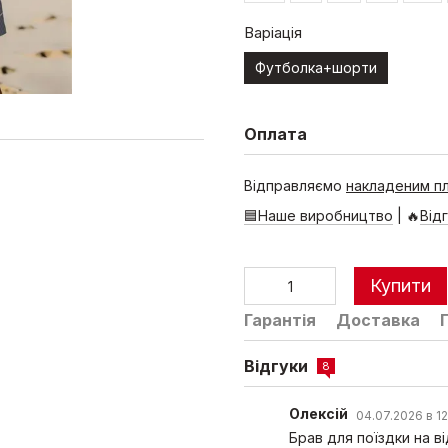
Варіація
Футболка+шорти
Оплата
Відправляємо
накладеним п
🟦Наше виробництво
| 🔥
Від
Купити
Гарантія
Доставка
Відгуки
8
Олексій
04.07.2026 в 12
Брав для поїздки на в