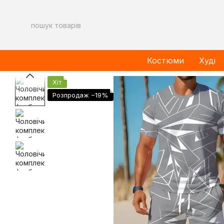
Перейти до основного контенту
Костюми
Худі
Хіт
Розпродаж −19%