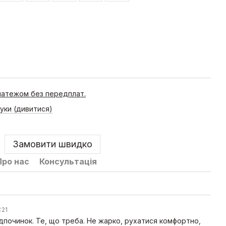
латежом без передплат.
гуки (дивитися)
Замовити швидко
Про нас
Консультація
:21
ідпочинок. Те, що треба. Не жарко, рухатися комфортно,