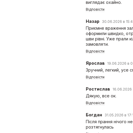
виглядає охайно.
Відповісти
Назар
30.06.2026 в 15:
Приємне враження зали
оформили швидко, отри
шви рівні. Уже прали к
замовляти.
Відповісти
Ярослав
19.06.2026 в 0
Зручний, легкий, усе 
Відповісти
Ростислав
16.06.2026 
Дякую, все ок.
Відповісти
Богдан
31.05.2026 в 17:
Після прання нічого н
розтягнулась