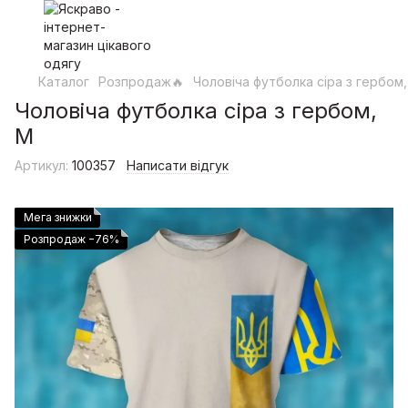
Каталог
Розпродаж🔥
Чоловіча футболка сіра з гербом
Чоловіча футболка сіра з гербом,
M
Артикул:
100357
Написати відгук
Мега знижки
Розпродаж −76%