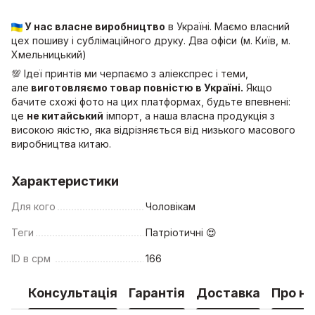
У нас власне виробництво
в Україні. Маємо власний
цех пошиву і сублімаційного друку. Два офіси (м. Київ, м.
Хмельницький)
💯 Ідеї принтів ми черпаємо з аліекспрес і теми,
але
виготовляємо товар повністю в Україні.
Якщо
бачите схожі фото на цих платформах, будьте впевнені:
це
не китайський
імпорт, а наша власна продукція з
високою якістю, яка відрізняється від низького масового
виробництва китаю.
Характеристики
Для кого
Чоловікам
Теги
Патріотичні 😍
ID в срм
166
Консультація
Гарантія
Доставка
Про на