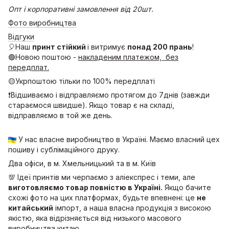
Опт і корпоративні замовлення від 20шт.
Фото виробництва
Відгуки
🎈Наш
принт стійкий
і витримує
понад 200 прань
!
🟢Новою поштою -
накладеним платежом, без
передплат.
🟡Укрпоштою тільки по 100% передплаті
❗Відшиваємо і відправляємо протягом до 7днів (завжди
стараємося швидше). Якщо товар є на складі,
відправляємо в той же день.
У нас власне виробництво в Україні. Маємо власний цех
пошиву і сублімаційного друку.
Два офіси, в м. Хмельницький та в м. Київ
💯 Ідеї принтів ми черпаємо з аліекспрес і теми, але
виготовляємо товар повністю в Україні.
Якщо бачите
схожі фото на цих платформах, будьте впевнені: це
не
китайський
імпорт, а наша власна продукція з високою
якістю, яка відрізняється від низького масового
виробництва китаю.