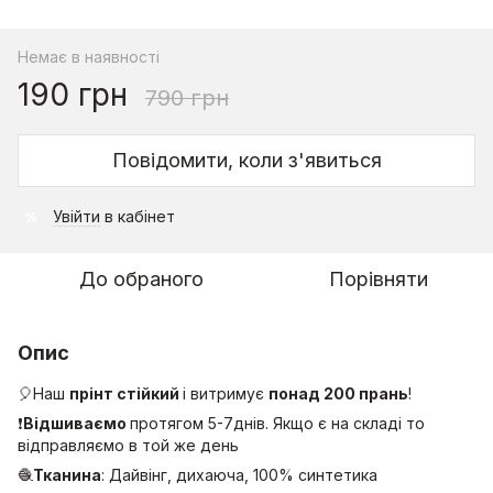
Немає в наявності
190 грн
790 грн
Повідомити, коли з'явиться
Увійти
в кабінет
%
До обраного
Порівняти
Опис
🎈Наш
прінт стійкий
і витримує
понад 200 прань
!
❗
Відшиваємо
протягом 5-7днів. Якщо є на складі то
відправляємо в той же день
🧶
Тканина
: Дайвінг, дихаюча, 100% синтетика