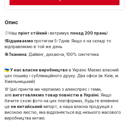
Опис
🎈Наш
прінт стійкий
і витримує
понад 200 прань
!
❗
Відшиваємо
протягом 5-7днів. Якщо є на складі то
відправляємо в той же день
🧶
Тканина
: Дайвінг, дихаюча, 100% синтетика
У нас власне виробництво
в Україні. Маємо власний
цех пошиву і сублімаційного друку. Два офіси (м. Київ, м.
Хмельницький)
💯 Ідеї принтів ми черпаємо з аліекспрес і теми,
але
виготовляємо товар повністю в Україні.
Якщо
бачите схожі фото на цих платформах, будьте впевнені:
це
не китайський
імпорт, а наша власна продукція з
високою якістю, яка відрізняється від низького масового
виробництва китаю.