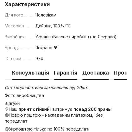
Характеристики
Для кого
Чоловікам
Матеріал
Дайвінг, 100% ПЕ
Виробник
Україна (Власне виробництво Яскраво)
Бренд
Яскраво 💖
ID в срм
974
Консультація
Гарантія
Доставка
Про на
Опт і корпоративні замовлення від 20шт.
Фото виробництва
Відгуки
🎈Наш
принт стійкий
і витримує
понад 200 прань
!
🟢Новою поштою -
накладеним платежом, без
передплат.
🟡Укрпоштою тільки по 100% передплаті