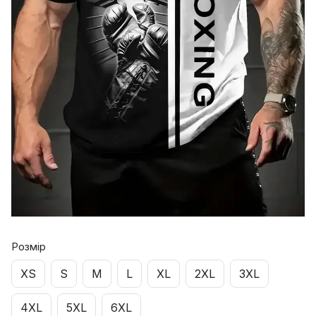
Розмір
XS
S
M
L
XL
2XL
3XL
4XL
5XL
6XL