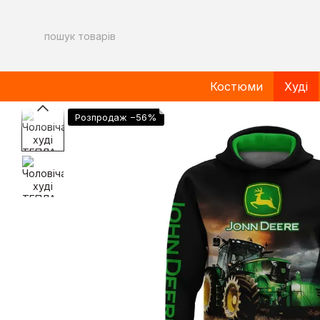
Перейти до основного контенту
Костюми
Худі
Розпродаж −56%