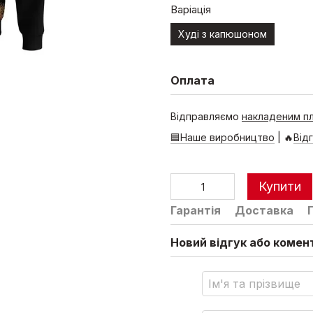
Варіація
Худі з капюшоном
Оплата
Відправляємо
накладеним п
🟦Наше виробництво
| 🔥
Від
Купити
Гарантія
Доставка
Новий відгук або комен