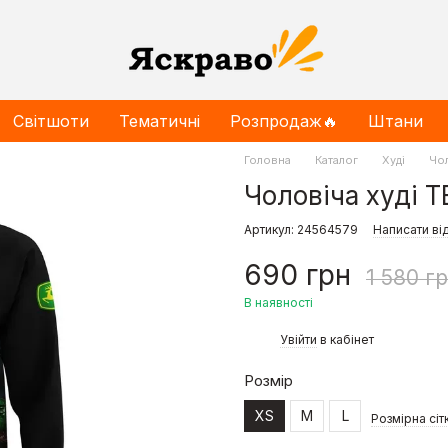
Світшоти
Тематичні
Розпродаж🔥
Штани
Головна
Каталог
Худі
Чол
Чоловіча худі 
Артикул: 24564579
Написати ві
690 грн
1 580 г
В наявності
%
Увійти
в кабінет
Розмір
XS
M
L
Розмірна сіт