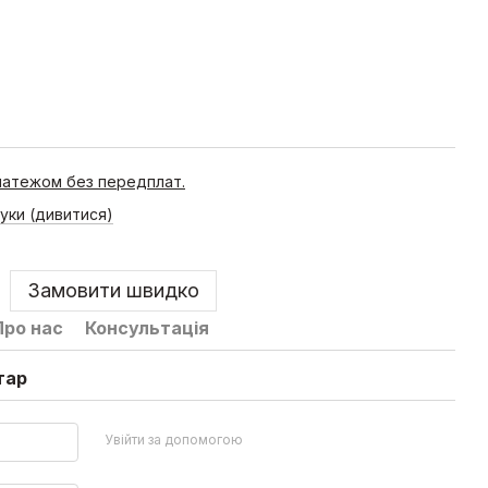
латежом без передплат.
гуки (дивитися)
Замовити швидко
Про нас
Консультація
тар
Увійти за допомогою