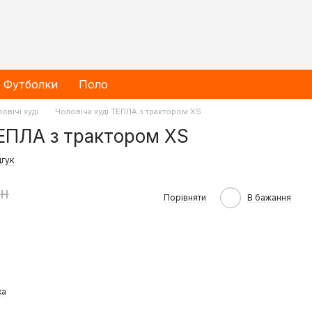
Футболки
Поло
овічі худі
Чоловіча худі ТЕПЛА з трактором XS
ТЕПЛА з трактором XS
дгук
рн
Порівняти
В бажання
ка