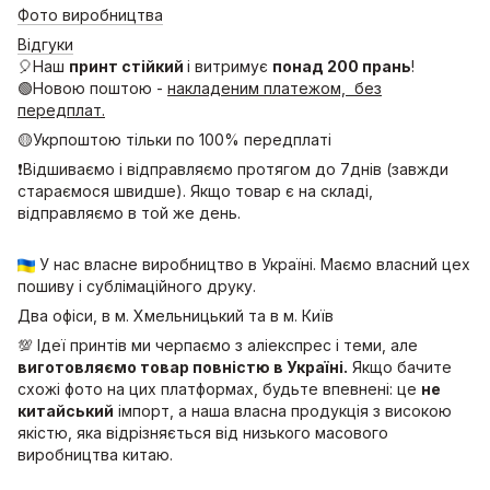
Фото виробництва
Відгуки
🎈Наш
принт стійкий
і витримує
понад 200 прань
!
🟢Новою поштою -
накладеним платежом, без
передплат.
🟡Укрпоштою тільки по 100% передплаті
❗Відшиваємо і відправляємо протягом до 7днів (завжди
стараємося швидше). Якщо товар є на складі,
відправляємо в той же день.
У нас власне виробництво в Україні. Маємо власний цех
пошиву і сублімаційного друку.
Два офіси, в м. Хмельницький та в м. Київ
💯 Ідеї принтів ми черпаємо з аліекспрес і теми, але
виготовляємо товар повністю в Україні.
Якщо бачите
схожі фото на цих платформах, будьте впевнені: це
не
китайський
імпорт, а наша власна продукція з високою
якістю, яка відрізняється від низького масового
виробництва китаю.