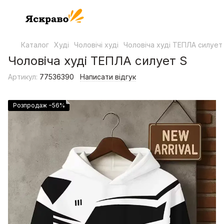
Каталог
Худі
Чоловічі худі
Чоловіча худі ТЕПЛА силует
Чоловіча худі ТЕПЛА силует S
Артикул:
77536390
Написати відгук
Розпродаж −56%