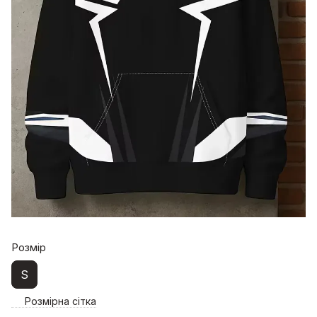
Розмір
S
Розмірна сітка