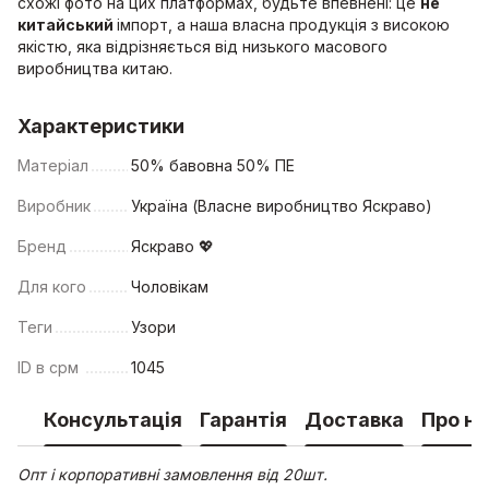
схожі фото на цих платформах, будьте впевнені: це
не
китайський
імпорт, а наша власна продукція з високою
якістю, яка відрізняється від низького масового
виробництва китаю.
Характеристики
Матеріал
50% бавовна 50% ПЕ
Виробник
Україна (Власне виробництво Яскраво)
Бренд
Яскраво 💖
Для кого
Чоловікам
Теги
Узори
ID в срм
1045
Консультація
Гарантія
Доставка
Про на
Опт і корпоративні замовлення від 20шт.