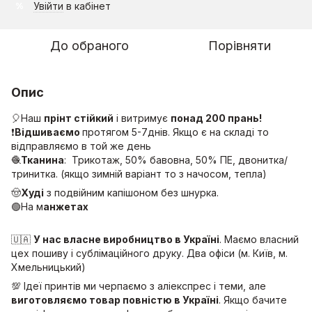
Увійти
в кабінет
%
До обраного
Порівняти
Опис
🎈Наш
прінт стійкий
і витримує
понад 200 прань!
❗️
Відшиваємо
протягом 5-7днів. Якщо є на складі то
відправляємо в той же день
🧶
Тканина
: Трикотаж, 50% бавовна, 50% ПЕ, двонитка/
тринитка. (якщо зимній варіант то з начосом, тепла)
🤠
Худі
з подвійним капішоном без шнурка.
🟢На м
анжетах
🇺🇦
У нас власне виробництво в Україні
. Маємо власний
цех пошиву і сублімаційного друку. Два офіси (м. Київ, м.
Хмельницький)
💯 Ідеї принтів ми черпаємо з аліекспрес і теми, але
виготовляємо товар повністю в Україні
. Якщо бачите