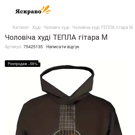
Каталог
Худі
Чоловічі худі
Чоловіча худі ТЕПЛА гітара M
Чоловіча худі ТЕПЛА гітара M
Артикул:
75425135
Написати відгук
Розпродаж −56%