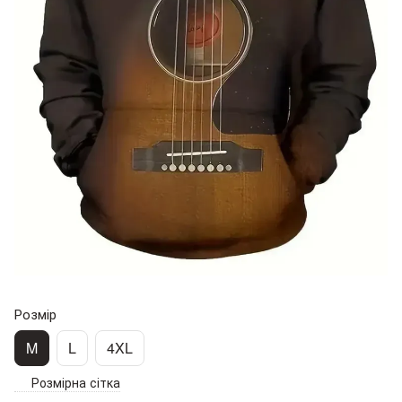
Розмір
M
L
4XL
Розмірна сітка