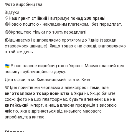
Фото виробництва
Відгуки
🎈Наш
принт стійкий
і витримує
понад 200 прань
!
🟢Новою поштою -
накладеним платежом, без передплат.
🟡Укрпоштою тільки по 100% передплаті
❗Відшиваємо і відправляємо протягом до 7днів (завжди
стараємося швидше). Якщо товар є на складі, відправляємо
в той же день.
У нас власне виробництво в Україні. Маємо власний цех
пошиву і сублімаційного друку.
Два офіси, в м. Хмельницький та в м. Київ
💯 Ідеї принтів ми черпаємо з аліекспрес і теми, але
виготовляємо товар повністю в Україні.
Якщо бачите
схожі фото на цих платформах, будьте впевнені: це
не
китайський
імпорт, а наша власна продукція з високою
якістю, яка відрізняється від низького масового
виробництва китаю.