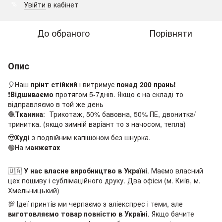
Увійти
в кабінет
%
До обраного
Порівняти
Опис
🎈Наш
прінт стійкий
і витримує
понад 200 прань!
❗️
Відшиваємо
протягом 5-7днів. Якщо є на складі то
відправляємо в той же день
🧶
Тканина
: Трикотаж, 50% бавовна, 50% ПЕ, двонитка/
тринитка. (якщо зимній варіант то з начосом, тепла)
🤠
Худі
з подвійним капішоном без шнурка.
🟢На м
анжетах
🇺🇦
У нас власне виробництво в Україні
. Маємо власний
цех пошиву і сублімаційного друку. Два офіси (м. Київ, м.
Хмельницький)
💯 Ідеї принтів ми черпаємо з аліекспрес і теми, але
виготовляємо товар повністю в Україні
. Якщо бачите